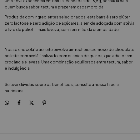
Uma nova experiência em barras recheadas de 16,5g, pensada para
quem busca sabor, textura e prazer em cada mordida.
Produzida com ingredientes selecionados, esta barra é zero glúten,
zero lactose e zero adição de açúcares, além de adoçada com stévia
e livre de poliol — mais leveza, sem abrir mão da cremosidade.
Nosso chocolate ao leite envolve um recheio cremoso de chocolate
ao leite com avelã finalizado com crispies de quinoa, que adicionam
crocância e leveza. Uma combinação equilibrada entre textura, sabor
e indulgência.
Se tiver dúvidas sobre os benefícios, consulte a nossa tabela
nutricional.