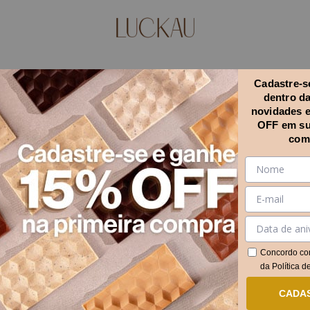
Cadastre-se
dentro d
novidades 
OFF em su
com
Concordo co
da
Política d
CADA