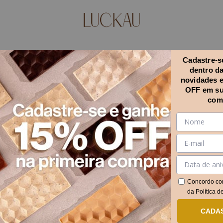
Cadastre-se
dentro d
novidades 
OFF em su
com
Concordo co
da
Política d
CADA