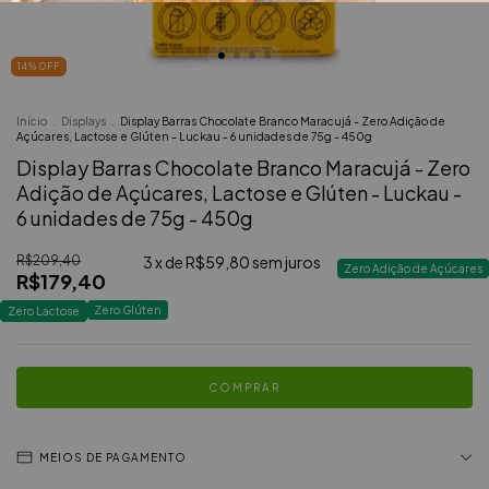
14
% OFF
Início
.
Displays
.
Display Barras Chocolate Branco Maracujá - Zero Adição de
Açúcares, Lactose e Glúten - Luckau - 6 unidades de 75g - 450g
Display Barras Chocolate Branco Maracujá - Zero
Adição de Açúcares, Lactose e Glúten - Luckau -
6 unidades de 75g - 450g
R$209,40
3
x de
R$59,80
sem juros
Zero Adição de Açúcares
R$179,40
Zero Glúten
Zero Lactose
MEIOS DE PAGAMENTO