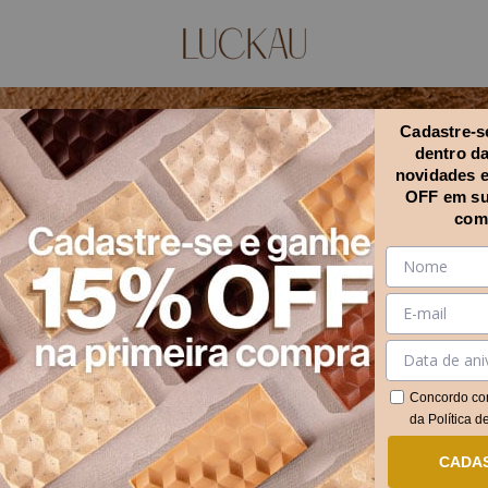
Cadastre-se
dentro d
novidades 
OFF em su
com
Início
.
Sabores
.
Paçoca Cremosa
Paçoca Cremosa
FILTRAR
Concordo co
Descubra os chocolates sem açúcar da Luckau que combinam saúde
da
Política d
e sabor irresistível. Experimente agora e transforme seu dia!
CADA