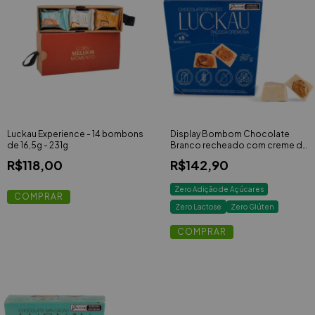
Luckau Experience - 14 bombons
Display Bombom Chocolate
de 16,5g - 231g
Branco recheado com creme de
Paçoca Cremosa - Zero Adição
R$118,00
R$142,90
de Açúcares,Lactose e Glúten -
Luckau - 18 unidades de 16,5g -
297g
Zero Adição de Açúcares
Zero Lactose
Zero Glúten