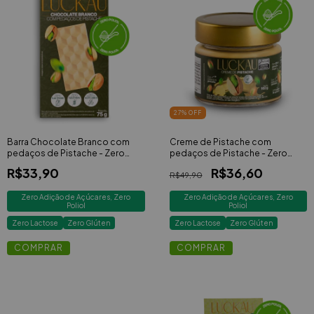
27
% OFF
Barra Chocolate Branco com
Creme de Pistache com
pedaços de Pistache - Zero
pedaços de Pistache - Zero
Adição de Açúcares, Lactose e
Adição de Açúcares, Lactose e
R$33,90
R$36,60
Glúten - Luckau - 75g
Glúten - Luckau - 160g
R$49,90
Zero Adição de Açúcares, Zero
Zero Adição de Açúcares, Zero
Poliol
Poliol
Zero Lactose
Zero Glúten
Zero Lactose
Zero Glúten