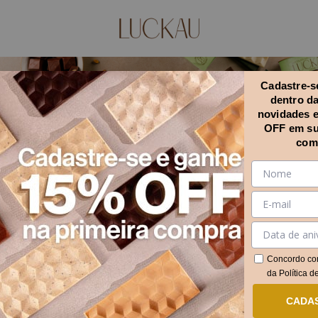
Cadastre-se
dentro d
novidades 
OFF em su
com
Início
.
Sabores
.
Pistache
Pistache
FILTRAR
Concordo co
Descubra os chocolates sem açúcar da Luckau que combinam saúde
da
Política d
e sabor irresistível. Experimente agora e transforme seu dia!
CADA