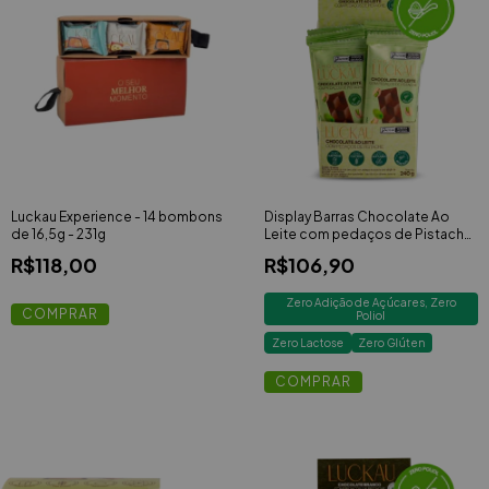
Luckau Experience - 14 bombons
Display Barras Chocolate Ao
de 16,5g - 231g
Leite com pedaços de Pistache
- Zero Adição de Açúcares,
R$118,00
R$106,90
Lactose e Glúten - Luckau - 12
unidades de 20g - 240g
Zero Adição de Açúcares, Zero
Poliol
Zero Lactose
Zero Glúten