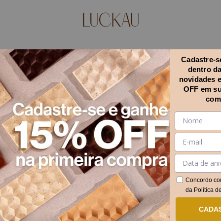
Cadastre-se
dentro d
novidades 
OFF em su
com
Concordo co
da
Política d
CADA