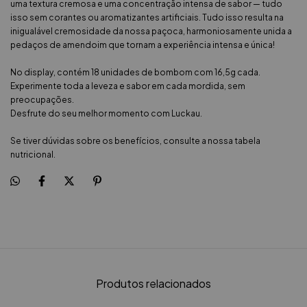
uma textura cremosa e uma concentração intensa de sabor — tudo
isso sem corantes ou aromatizantes artificiais. Tudo isso resulta na
inigualável cremosidade da nossa paçoca, harmoniosamente unida a
pedaços de amendoim que tornam a experiência intensa e única!
No display, contém 18 unidades de bombom com 16,5g cada.
Experimente toda a leveza e sabor em cada mordida, sem
preocupações.
Desfrute do seu melhor momento com Luckau.
Se tiver dúvidas sobre os benefícios, consulte a nossa tabela
nutricional.
Produtos relacionados